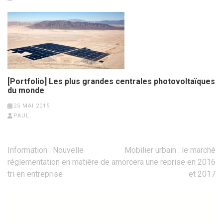
[Portfolio] Les plus grandes centrales photovoltaïques
du monde
25 MAI 2015
PAUL
Navigation
Information : Nouvelle
Mobilier urbain : le marché
de
réglementation en matière de
amorcera une reprise en 2016
l’article
tri en entreprise
et 2017