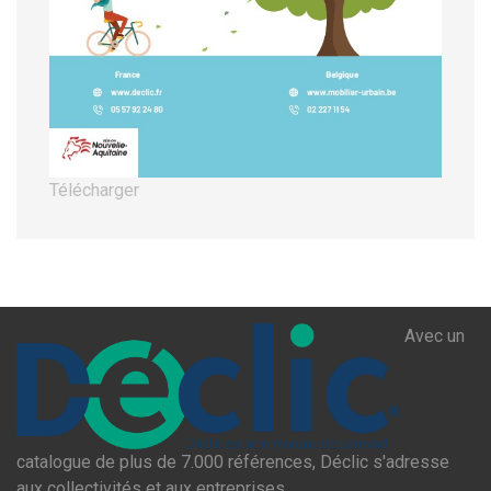
Télécharger
Avec un
catalogue de plus de 7.000 références, Déclic s'adresse
aux collectivités et aux entreprises.