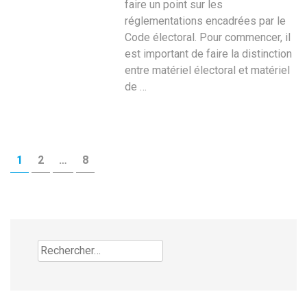
faire un point sur les
réglementations encadrées par le
Code électoral. Pour commencer, il
est important de faire la distinction
entre matériel électoral et matériel
de …
Pagination
PAGE
PAGE
PAGE
1
2
…
8
des
publications
Rechercher :