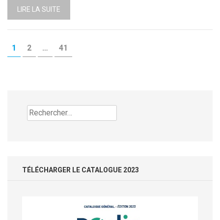
LIRE LA SUITE
Pagination
PAGE
PAGE
PAGE
1
2
…
41
des
publications
Rechercher :
TÉLÉCHARGER LE CATALOGUE 2023