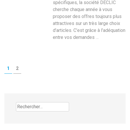
spécifiques, la société DECLIC
cherche chaque année à vous
proposer des offres toujours plus
attractives sur un très large choix
d’articles. C’est grâce à l’adéquation
entre vos demandes …
Pagination
PAGE
PAGE
1
2
des
publications
Rechercher :