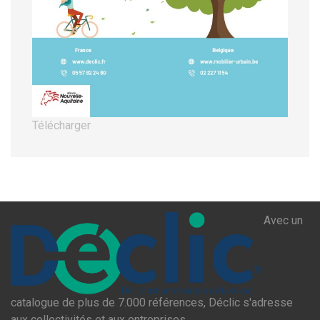
Télécharger
Avec un
catalogue de plus de 7.000 références, Déclic s'adresse
aux collectivités et aux entreprises.