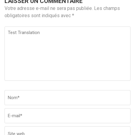
LAISSER UN COMMENTAIRE
Votre adresse e-mail ne sera pas publiée.
Les champs
obligatoires sont indiqués avec
*
Test
Translation
Nom
*
Em
Si
w