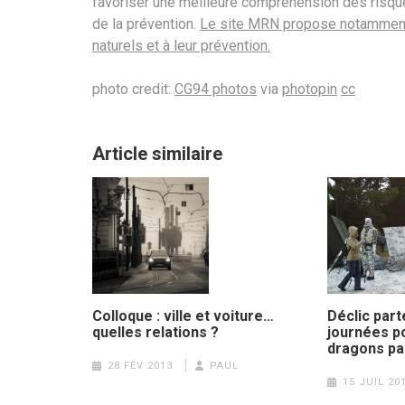
favoriser une meilleure compréhension des risques
de la prévention.
Le site MRN propose notamment 
naturels et à leur prévention.
photo credit:
CG94 photos
via
photopin
cc
Article similaire
Colloque : ville et voiture…
Déclic part
quelles relations ?
journées p
dragons pa
28 FÉV 2013
PAUL
15 JUIL 20