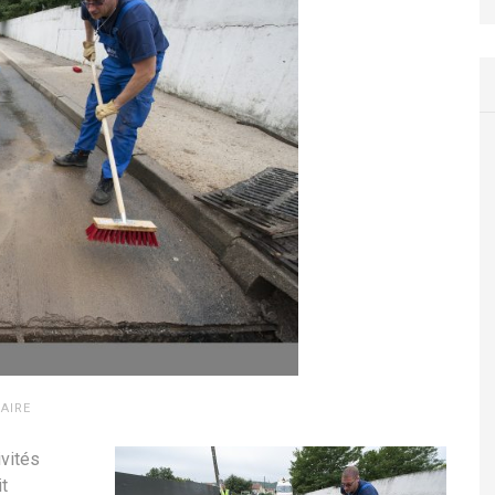
AIRE
ivités
it