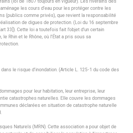
rains (loi de 1807 toujours en vigueur). Les riverains des
t aménage les cours d’eau pour les protéger contre les
ains (publics comme privés), que revient la responsabilité
 réalisation de digues de protection. (Loi du 16 septembre
33]). Cette loi a toutefois fait l’objet d’un certain
le Rhin et le Rhône, où l’État a pris sous sa
rotection.
dans le risque d’inondation. (Article L. 125-1 du code des
mmages pour leur habitation, leur entreprise, leur
ntie catastrophes naturelles. Elle couvre les dommages
ommunes déclarées en situation de catastrophe naturelle
.
sques Naturels (MRN). Cette association a pour objet de