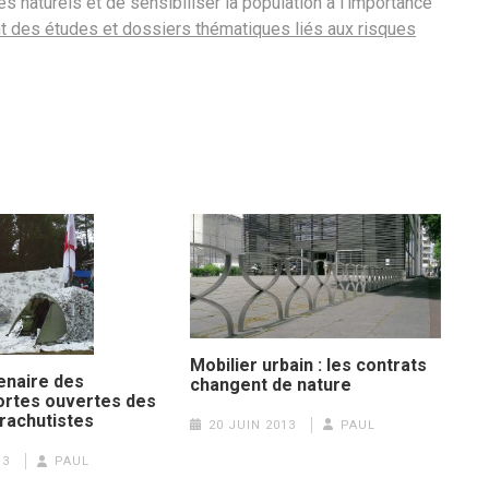
 naturels et de sensibiliser la population à l’importance
des études et dossiers thématiques liés aux risques
Mobilier urbain : les contrats
enaire des
changent de nature
ortes ouvertes des
rachutistes
20 JUIN 2013
PAUL
13
PAUL