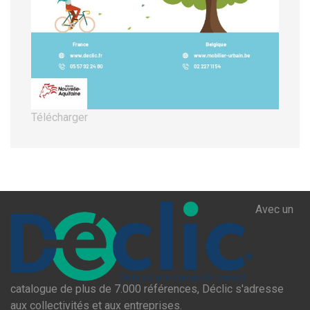
Télécharger
Avec un
catalogue de plus de 7.000 références, Déclic s'adresse
aux collectivités et aux entreprises.