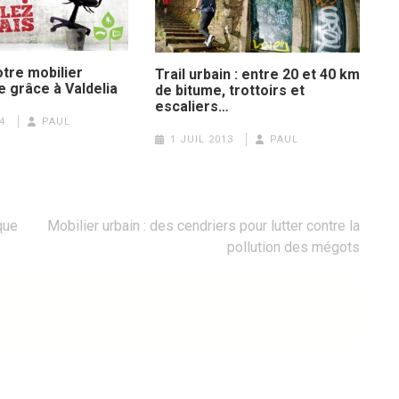
tre mobilier
Trail urbain : entre 20 et 40 km
e grâce à Valdelia
de bitume, trottoirs et
escaliers…
4
PAUL
1 JUIL 2013
PAUL
que
Mobilier urbain : des cendriers pour lutter contre la
pollution des mégots