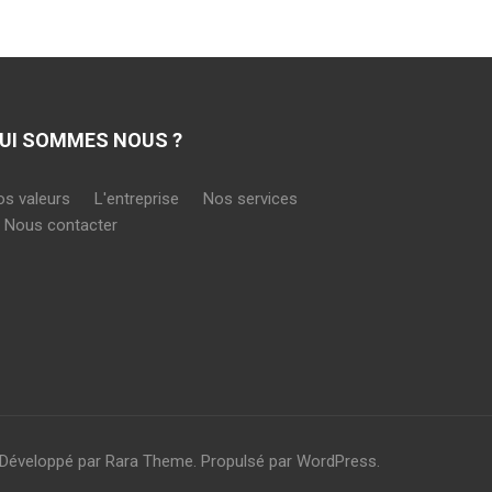
UI SOMMES NOUS ?
os valeurs
L'entreprise
Nos services
Nous contacter
 Développé par
Rara Theme
. Propulsé par
WordPress
.