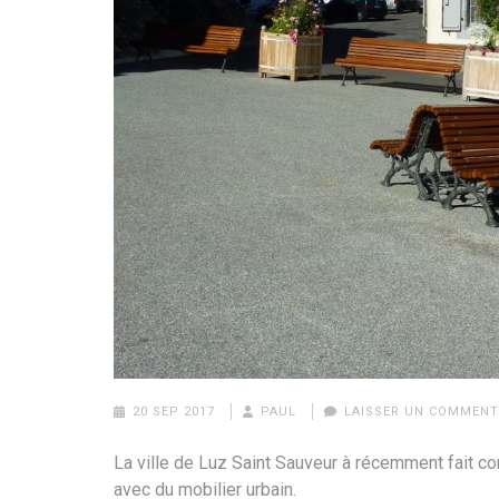
20 SEP 2017
PAUL
LAISSER UN COMMENT
La ville de Luz Saint Sauveur à récemment fait co
avec du mobilier urbain.