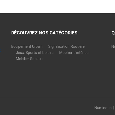
DÉCOUVREZ NOS CATÉGORIES
Q
Equipement Urbain
Signalisation Routière
N
Jeux, Sports et Loisirs
Mobilier d'intérieur
Mobilier Scolaire
Numinous |