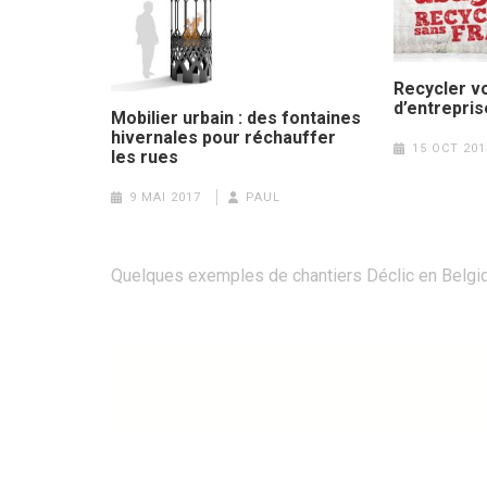
Recycler vo
d’entrepris
Mobilier urbain : des fontaines
hivernales pour réchauffer
15 OCT 201
les rues
9 MAI 2017
PAUL
Navigation
Quelques exemples de chantiers Déclic en Belgi
de
l’article