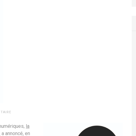
TAIRE
s numériques,
la
e
a annoncé, en