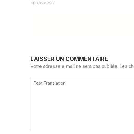
de
imposées ?
l’article
LAISSER UN COMMENTAIRE
Votre adresse e-mail ne sera pas publiée.
Les ch
Test
Translation