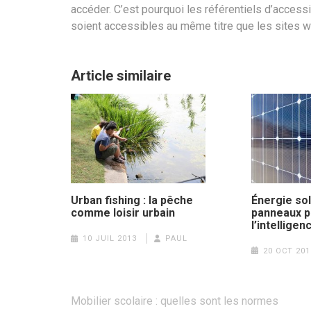
accéder. C’est pourquoi les référentiels d’acces
soient accessibles au même titre que les sites w
Article similaire
Énergie sol
Urban fishing : la pêche
panneaux p
comme loisir urbain
l’intelligenc
10 JUIL 2013
PAUL
20 OCT 201
Navigation
Mobilier scolaire : quelles sont les normes