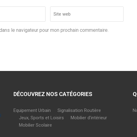
Site
web
dans le navigateur pour mon prochain commentaire.
DÉCOUVREZ NOS CATÉGORIES
Q
Equipement Urbain
Signalisation Routière
N
Jeux, Sports et Loisirs
Mobilier d'intérieur
Mobilier Scolaire