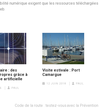
sibilité numérique exigent que les ressources téléchargées
eb.
aire : des
Visite estivale : Port
ropres grâce à
Camargue
e artificielle
12 JUIN 2018
PAUL
6
PAUL
Code de la route : testez-vous avec la Prévention