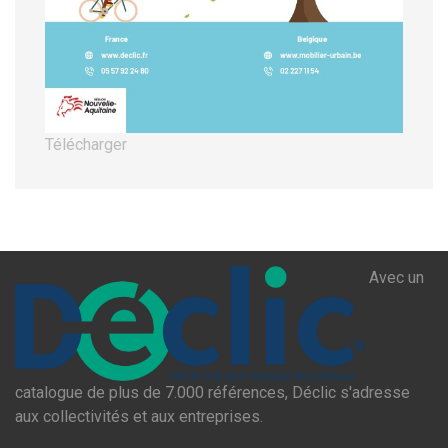
Télécharger
Avec un
catalogue de plus de 7.000 références, Déclic s'adresse
aux collectivités et aux entreprises.