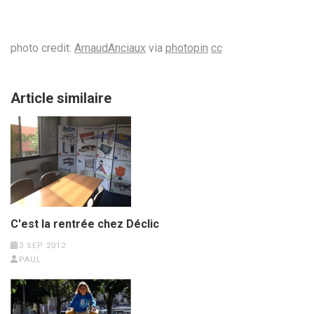
photo credit:
ArnaudAnciaux
via
photopin
cc
Article similaire
C'est la rentrée chez Déclic
3 SEP 2012
PAUL