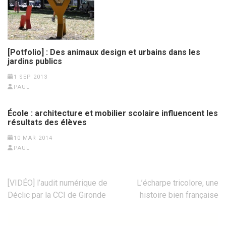
[Potfolio] : Des animaux design et urbains dans les
jardins publics
1 SEP 2013
PAUL
École : architecture et mobilier scolaire influencent les
résultats des élèves
10 MAR 2014
PAUL
Navigation
[VIDÉO] l’audit numérique de
L’écharpe tricolore, une
de
Déclic par la CCI de Gironde
histoire bien française
l’article