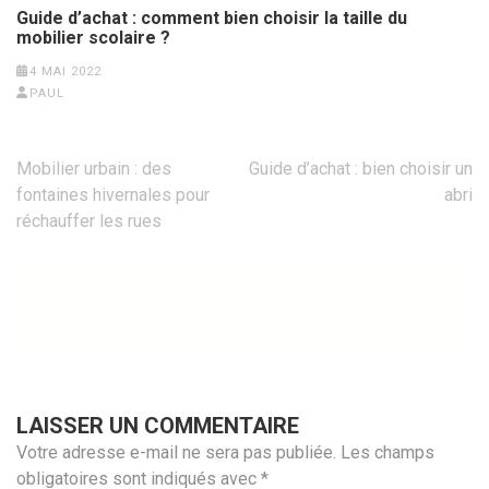
Guide d’achat : comment bien choisir la taille du
mobilier scolaire ?
4 MAI 2022
PAUL
Navigation
Mobilier urbain : des
Guide d’achat : bien choisir un
de
fontaines hivernales pour
abri
l’article
réchauffer les rues
LAISSER UN COMMENTAIRE
Votre adresse e-mail ne sera pas publiée.
Les champs
obligatoires sont indiqués avec
*