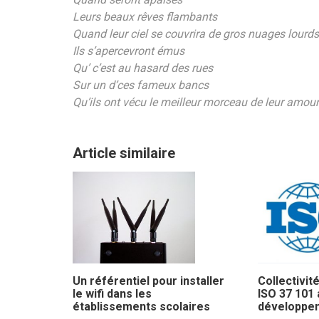
Leurs beaux rêves flambants
Quand leur ciel se couvrira de gros nuages lourds
Ils s’apercevront émus
Qu’ c’est au hasard des rues
Sur un d’ces fameux bancs
Qu’ils ont vécu le meilleur morceau de leur amour
Article similaire
Collectivit
Un référentiel pour installer
ISO 37 101
le wifi dans les
développem
établissements scolaires