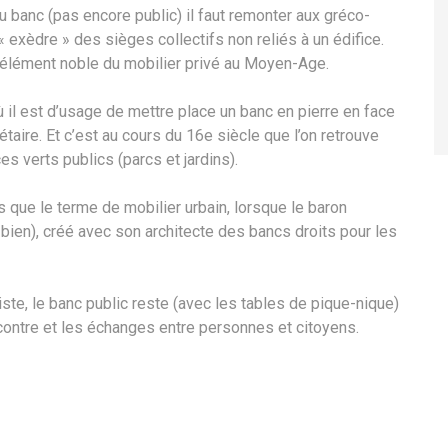
du banc (pas encore public) il faut remonter aux gréco-
 exèdre » des sièges collectifs non reliés à un édifice.
 élément noble du mobilier privé au Moyen-Age.
ù il est d’usage de mettre place un banc en pierre en face
taire. Et c’est au cours du 16e siècle que l’on retrouve
s verts publics (parcs et jardins).
que le terme de mobilier urbain, lorsque le baron
ien), créé avec son architecte des bancs droits pour les
ste, le banc public reste (avec les tables de pique-nique)
ncontre et les échanges entre personnes et citoyens.