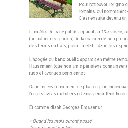
Pour retrouver l’origine 
romains, qui nommaient «
C’est ensuite devenu un
L’ancêtre du
banc public
apparait au 13e siècle, o
(ou autour des portes) de la maison de son proprié
des bancs en bois, pierre, métal…, dans les espace
L’apogée du
banc public
apparait en même temps 
Haussmann (que nos amis parisiens connaissent b
rues et avenues parisiennes.
Dans un environnement de plus en plus individuali
l’un des rares mobiliers urbains permettant la re
Et comme disait Georges Brassens
:
« Quand les mois auront passé
Quand seront apaisés