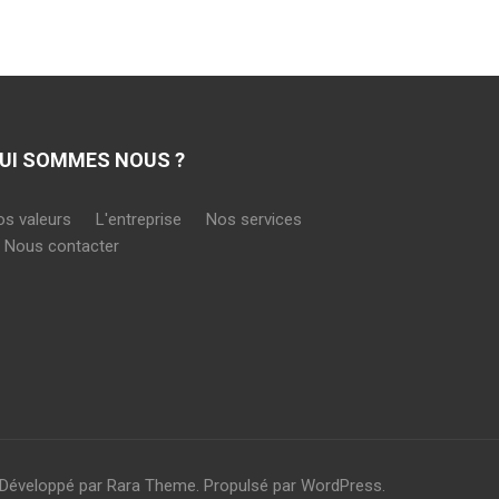
UI SOMMES NOUS ?
os valeurs
L'entreprise
Nos services
Nous contacter
 Développé par
Rara Theme
. Propulsé par
WordPress
.