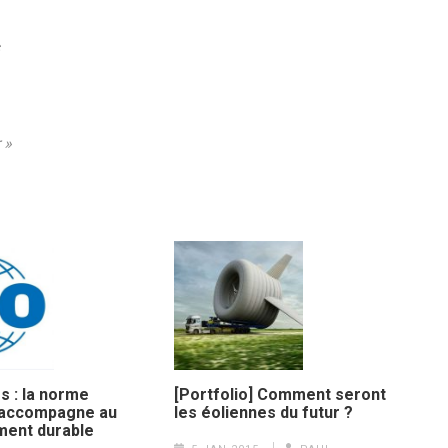
 »
és : la norme
[Portfolio] Comment seront
 accompagne au
les éoliennes du futur ?
ent durable