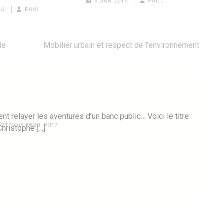
5 JAN 2015
PAUL
16
PAUL
de
Mobilier urbain et respect de l'environnement
nt relayer les aventures d’un banc public… Voici le titre
21 NOVEMBRE 2012
hristophe […]