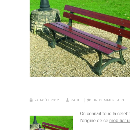
24 AOÛT 2012
PAUL
UN COMMENTAIRE
On connait tous la célè
l’origine de ce
mobilier u