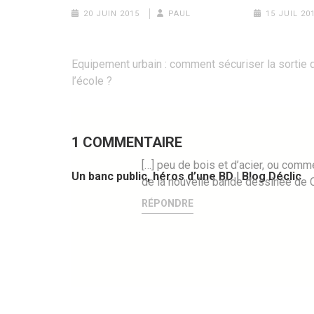
15 JUIL 20
20 JUIN 2015
PAUL
Navigation
Equipement urbain : comment sécuriser la sortie 
de
l’école ?
l’article
1 COMMENTAIRE
[…] peu de bois et d’acier, ou comme
Un banc public, héros d’une BD | Blog Déclic
de la nouvelle bande dessinée de C
RÉPONDRE