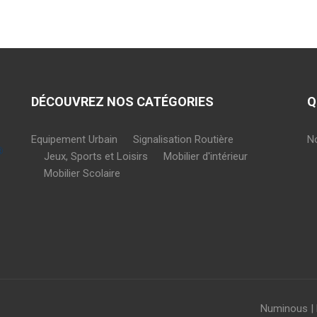
DÉCOUVREZ NOS CATÉGORIES
Q
Equipement Urbain
Signalisation Routière
N
Jeux, Sports et Loisirs
Mobilier d'intérieur
Mobilier Scolaire
Numinous |