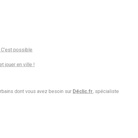
 C’est possible
.
t jouer en ville !
 urbains dont vous avez besoin sur
Déclic.fr
, spécialiste