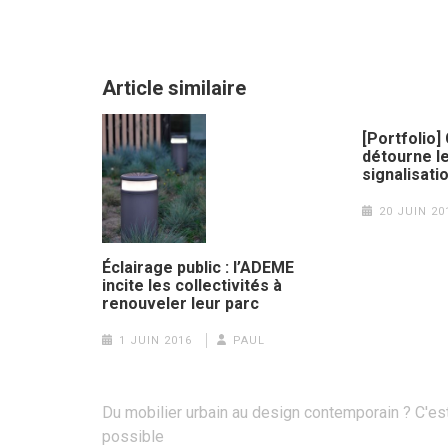
Article similaire
[Portfolio]
détourne l
signalisati
20 JUIN 20
Éclairage public : l’ADEME
incite les collectivités à
renouveler leur parc
1 JUIN 2016
PAUL
Navigation
Du mobilier urbain au design contemporain ? C'es
de
possible