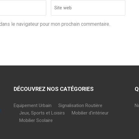
Site
web
dans le navigateur pour mon prochain commentaire.
DÉCOUVREZ NOS CATÉGORIES
Q
Equipement Urbain
Signalisation Routière
N
Jeux, Sports et Loisirs
Mobilier d'intérieur
Mobilier Scolaire