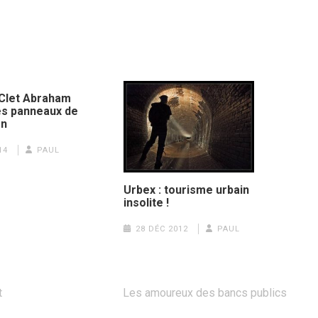
 Clet Abraham
es panneaux de
on
14
PAUL
Urbex : tourisme urbain
insolite !
28 DÉC 2012
PAUL
t
Les amoureux des bancs publics