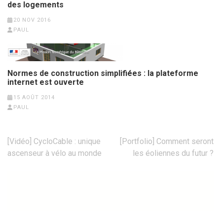
des logements
20 NOV 2016
PAUL
Normes de construction simplifiées : la plateforme
internet est ouverte
15 AOÛT 2014
PAUL
Navigation
[Vidéo] CycloCable : unique
[Portfolio] Comment seront
de
ascenseur à vélo au monde
les éoliennes du futur ?
l’article