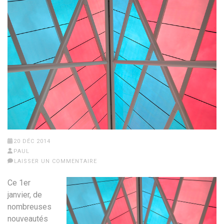
20 DÉC 2014
PAUL
LAISSER UN COMMENTAIRE
Ce 1er
janvier, de
nombreuses
nouveautés