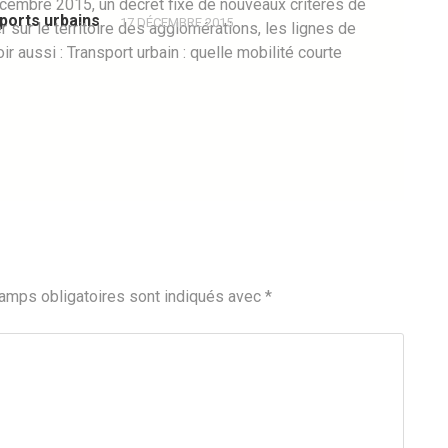
décembre 2015, un décret fixe de nouveaux critères de
sports urbains
17 DÉCEMBRE 2015
r sur le territoire des agglomérations, les lignes de
ir aussi : Transport urbain : quelle mobilité courte
amps obligatoires sont indiqués avec
*