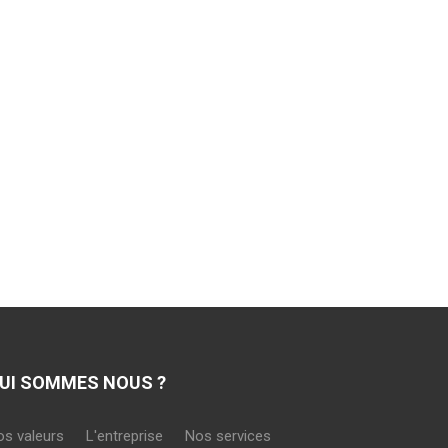
UI SOMMES NOUS ?
os valeurs
L'entreprise
Nos services