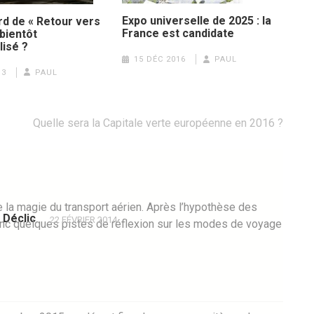
Expo universelle de 2025 : la
rd de « Retour vers
France est candidate
 bientôt
isé ?
15 DÉC 2016
PAUL
13
PAUL
Quelle sera la Capitale verte européenne en 2016 ?
 de la magie du transport aérien. Après l’hypothèse des
 Déclic
22 FÉVRIER 2014
 donc quelques pistes de réflexion sur les modes de voyage