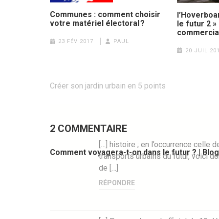
Communes : comment choisir
l’Hoverboa
votre matériel électoral ?
le futur 2 »
commercial
23 FÉV 2017
PAUL
20 JUIL 20
Navigation
Créer son jardin urbain en 5 points
de
l’article
2 COMMENTAIRE
[…] histoire ; en l’occurrence celle
Comment voyagera-t-on dans le futur ? | Blog
transports urbains du futur, voici
de […]
RÉPONDRE