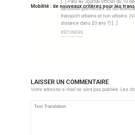
[…] Paru au Journal officiel du 10 
Mobilité : de nouveaux critères pour les tran
définition permettant de différencie
transport urbains et non urbains. (Vo
distance dans 20 ans ?) […]
RÉPONDRE
LAISSER UN COMMENTAIRE
Votre adresse e-mail ne sera pas publiée.
Les ch
Test
Translation