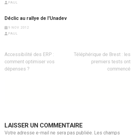
PAUL
Déclic au rallye de l'Unadev
9 NOV 2012
PAUL
Navigation
Accessibilité des ERP :
Téléphérique de Brest : les
de
comment optimiser vos
premiers tests ont
l’article
dépenses ?
commencé
LAISSER UN COMMENTAIRE
Votre adresse e-mail ne sera pas publiée.
Les champs