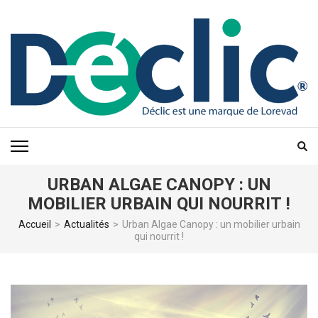
Aller
au
contenu
(Pressez
Entrée)
URBAN ALGAE CANOPY : UN
MOBILIER URBAIN QUI NOURRIT !
Accueil
>
Actualités
>
Urban Algae Canopy : un mobilier urbain
qui nourrit !