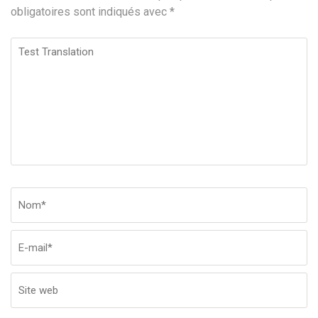
obligatoires sont indiqués avec
*
Test
Translation
Nom
*
Em
Si
w