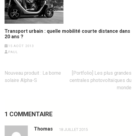
Transport urbain : quelle mobilité courte distance dans
20 ans ?
15 AOÛT 2013
PAUL
Navigation
Nouveau produit : La borne
[Portfolio] Les plus grandes
de
solaire Alpha-S
centrales photovoltaïques du
l’article
monde
1 COMMENTAIRE
Thomas
18 JUILLET 2015