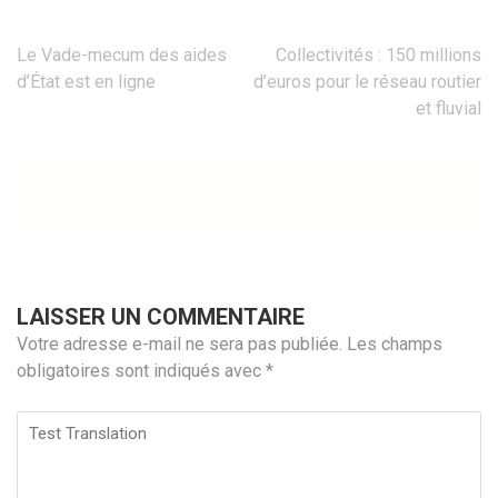
Navigation
Le Vade-mecum des aides
Collectivités : 150 millions
de
d’État est en ligne
d’euros pour le réseau routier
l’article
et fluvial
LAISSER UN COMMENTAIRE
Votre adresse e-mail ne sera pas publiée.
Les champs
obligatoires sont indiqués avec
*
Test
Translation