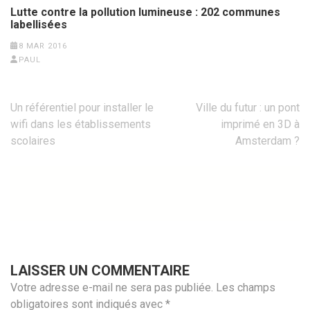
Lutte contre la pollution lumineuse : 202 communes
labellisées
8 MAR 2016
PAUL
Navigation
Un référentiel pour installer le
Ville du futur : un pont
de
wifi dans les établissements
imprimé en 3D à
l’article
scolaires
Amsterdam ?
LAISSER UN COMMENTAIRE
Votre adresse e-mail ne sera pas publiée.
Les champs
obligatoires sont indiqués avec
*