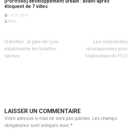
[Portfolio] développement urbain : avant-après
éloquent de 7 villes
1 OCT 2014
PAUL
Navigation
Uritrottoir : la gare de Lyon
Les collectivités
de
expérimente les toilettes
récompensées pour
l’article
sèches
l’élaboration de PLUi
LAISSER UN COMMENTAIRE
Votre adresse e-mail ne sera pas publiée.
Les champs
obligatoires sont indiqués avec
*