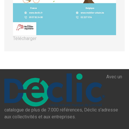
Télécharger
Avec un
catalogue de plus de 7.000 références, Déclic s'adresse
aux collectivités et aux entreprises.