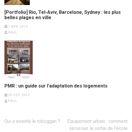
[Portfolio] Rio, Tel-Aviv, Barcelone, Sydney : les plus
belles plages en ville
7 AVR 2013
PAUL
PMR : un guide sur l’adaptation des logements
20 DÉC 2015
PAUL
Navigation
Qui a inventé le toboggan ?
Equipement urbain : comment
de
sécuriser la sortie de l’école