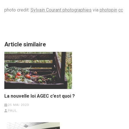
photo credit:
Sylvain Courant photographies
via
photopin
cc
Article similaire
La nouvelle loi AGEC c’est quoi ?
25 MAI 2023
PAUL