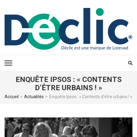
Aller
au
contenu
(Pressez
Entrée)
ENQUÊTE IPSOS : « CONTENTS
D’ÊTRE URBAINS ! »
Accueil
>
Actualités
>
Enquête Ipsos : « Contents d’être urbains ! »