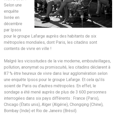
Selon une
enquête
livrée en
décembre
par Ipsos
pour le groupe Lafarge auprès des habitants de six
métropoles mondiales, dont Paris, les citadins sont
contents de vivre en ville !
Malgré les vicissitudes de la vie moderne, embouteillages,
pollution, anonymat ou promiscuité, les citadins déclarent à
87 % être heureux de vivre dans leur agglomération selon
une enquête Ipsos pour le groupe Lafarge. Et cela qu’ils
soient de Paris ou d’autres métropoles. En effet, le
sondage a été mené auprès de plus de 3 600 personnes
interrogées dans six pays différents : France (Paris),
Chicago (États unis), Alger (Algérie), Chongqing (Chine),
Bombay (Inde) et Rio de Janeiro (Brésil).