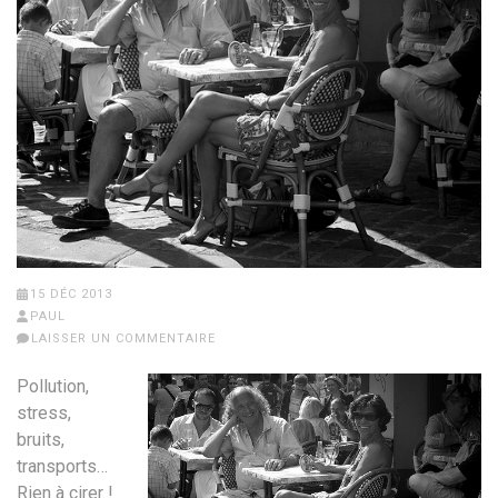
15 DÉC 2013
PAUL
LAISSER UN COMMENTAIRE
Pollution,
stress,
bruits,
transports…
Rien à cirer !