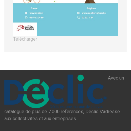
Télécharger
Avec un
catalogue de plus de 7.000 références, Déclic s'adresse
aux collectivités et aux entreprises.