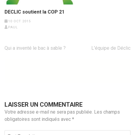
DECLIC soutient la COP 21
10 OCT 2015
PAUL
Navigation
Qui a inventé le bac à sable ?
L'équipe de Déclic
de
l’article
LAISSER UN COMMENTAIRE
Votre adresse e-mail ne sera pas publiée.
Les champs
obligatoires sont indiqués avec
*
Test