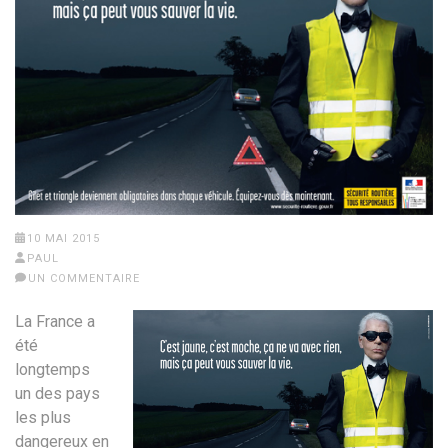
10 MAI 2015
PAUL
UN COMMENTAIRE
La France a
été
longtemps
un des pays
les plus
dangereux en