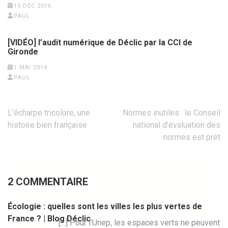
15 DÉC 2016
PAUL
[VIDÉO] l’audit numérique de Déclic par la CCI de
Gironde
1 MAI 2014
PAUL
Navigation
L’écharpe tricolore, une
Normes inutiles : le Conseil
de
histoire bien française
national d’évaluation des
l’article
normes est prêt
2 COMMENTAIRE
Écologie : quelles sont les villes les plus vertes de
France ? | Blog Déclic
[…] Pour l’Unep, les espaces verts ne peuvent