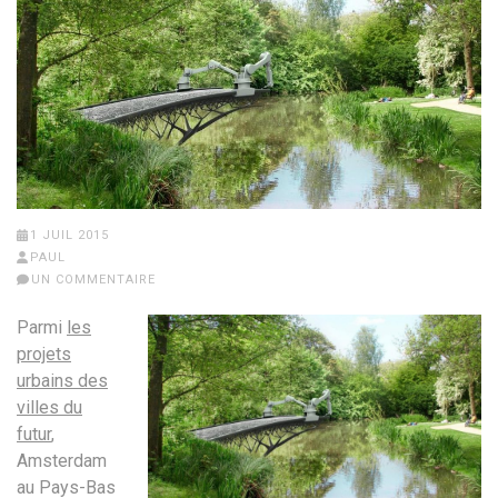
1 JUIL 2015
PAUL
UN COMMENTAIRE
Parmi
les
projets
urbains des
villes du
futur
,
Amsterdam
au Pays-Bas