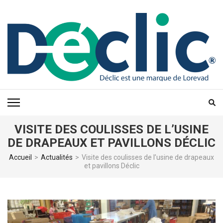
Aller
au
contenu
(Pressez
Entrée)
VISITE DES COULISSES DE L’USINE
DE DRAPEAUX ET PAVILLONS DÉCLIC
Accueil
>
Actualités
>
Visite des coulisses de l’usine de drapeaux
et pavillons Déclic